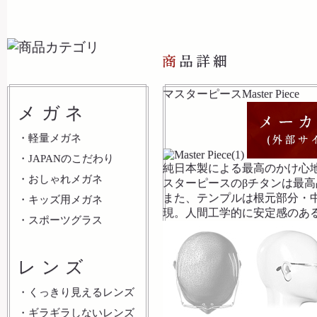
マスターピース
Master Piece
メガネ
・
軽量メガネ
・
JAPANのこだわり
純日本製による最高のかけ心
・
おしゃれメガネ
スターピースのβチタンは最高
また、テンプルは根元部分・
・
キッズ用メガネ
現。人間工学的に安定感のあ
・
スポーツグラス
レンズ
・
くっきり見えるレンズ
・
ギラギラしないレンズ